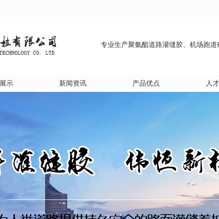
专业生产聚氨酯道路灌缝胶、机场跑道
展示
新闻资讯
产品优点
人