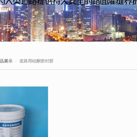
品展示
道路用硅酮密封胶