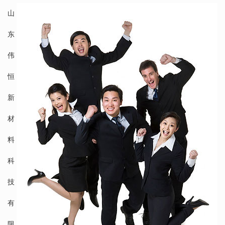
山
东
伟
恒
新
材
料
科
技
有
限