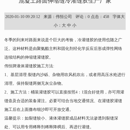
混凝土路面伸缩缝冷灌缝胶生产厂家
2020-01-10 09:20:12 来源：伟恒公司 评论：
0
点击：
458
字体大
小：
大
中
小
冬季的到来对路面来说是个巨大的考验，冷灌缝胶的使用也随之广
泛。这种材料是由聚氨酯主料和固化剂经化学反应后形成弹性网络
连续结构的伸缩缝灌缝胶。
伟恒牌液体灌缝胶施工方法:
1、基层清理:裂缝内沙砾、杂物用吹风机吹出，或者用高压水炝进行
清理。保持裂缝两侧无灰尘杂物。
2、施工方法：桶装灌缝胶可以直接按照4：1混合好使用，亦可用灌
缝壶及合适的装备灌注。必要可结合当地交通情况、在灌缝胶灌缝
施工后在上面撒布细沙即可开放交通。
温馨提示：如裂缝较小、液体灌缝胶成品材料无法渗透到裂缝深
处、可以用专用稀释剂稀释降稠后、再进行灌缝。